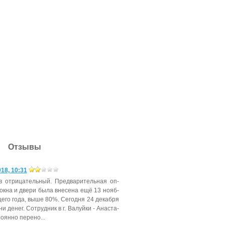
Отзывы
18, 10:31
в от­ри­цатель­ный. Пред­ва­ритель­ная оп­
 ок­на и две­ри бы­ла вне­сена ещё 13 но­яб­
е­го го­да, вы­ше 80%. Се­год­ня 24 де­каб­ря
и де­нег. Сот­рудник в г. Ва­луй­ки - Анас­та­
о­ян­но пе­рено...