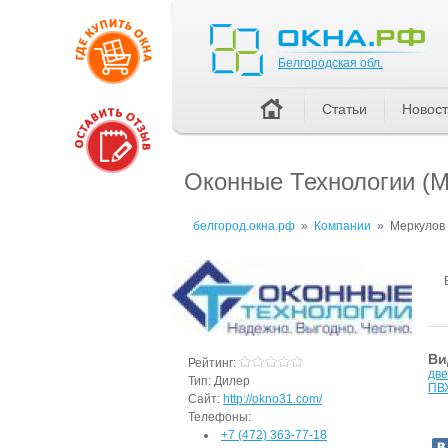
Белгородская обл.
Белгородская обл.
Статьи
Новос
Оконные Технологии (М
белгород.окна.рф
»
Компании
»
Меркулов
Ви
Рейтинг:
дв
Тип:
Дилер
ПВ
Сайт:
http://okno31.com/
Телефоны:
+7 (472) 363-77-18