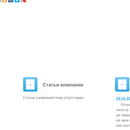
Статьи компании
Статьи у компании пока отсутствуют.
24-12-20
От­зы
ла­та за
ря те­кущ
ни окон н
сия пос­т