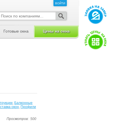
ВОЙТИ
ВОЙТИ
Готовые окна
Цены на окна
трукции
,
Балконные
ставка окон
,
Профили
Просмотров:
500