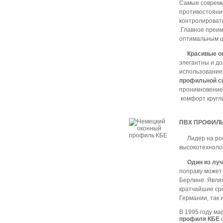
Самые совреме
противостояни
контролировать
.Главное преи
оптимальным 
Красивые о
элегантны и д
использование
профильной 
проникновение
комфорт круглы
ПВХ ПРОФИЛЬ
Лидер на ро
высокотехноло
Один из лу
поправу может 
Берлине. Являя
кратчайшие ср
Германии, так 
В 1995 году ма
профиля КБЕ
с