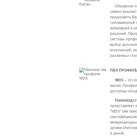
Обширная п
самого взыска
предложить Ва
трехкамерной 
вобравшей в с
решений. Прог
системы профи
выбор дополни
исполнений, о
различных сти
ПВХ ПРОФИЛ
WDS
– это
с
жизни. Профил
доступны сегод
Производст
представляет 
"WDS" уже при
сертифицирова
международные
уровне.Изготов
и ценой.