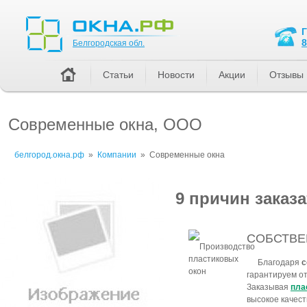
Белгородская обл.
8
Белгородская обл.
Статьи
Новости
Акции
Отзывы
Современные окна, ООО
белгород.окна.рф
»
Компании
»
Современные окна
9 причин заказ
СОБСТВЕ
Благодаря
с
гарантируем от
Заказывая
пла
высокое качест