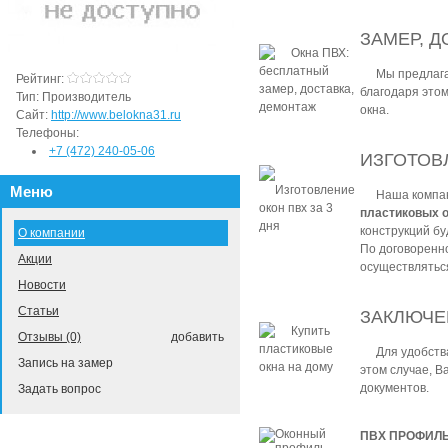
ЗАМЕР, Д
Мы предлаг
Рейтинг:
благодаря этом
Тип:
Производитель
окна.
Сайт:
http://www.belokna31.ru
Телефоны:
+7 (472) 240-05-06
ИЗГОТОВЛ
Меню
Наша компа
пластиковых 
конструкций бу
О компании
По договоренно
Акции
осуществлять
Новости
Статьи
ЗАКЛЮЧЕ
Отзывы (0)
добавить
Для удобств
Запись на замер
этом случае, В
документов.
Задать вопрос
ПВХ ПРОФИЛ