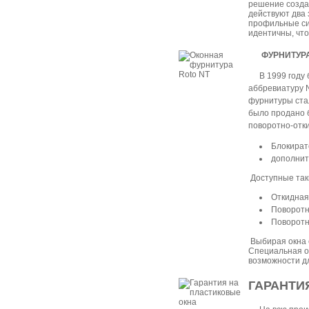
решение создат
действуют два 
профильные си
идентичны, чт
ФУРНИТУРА
В 1999 году
аббревиатуру N
фурнитуры стал
было продано 
поворотно-отки
Блокират
дополнит
Доступные так
Откидная
Поворотн
Поворот
Выбирая окна 
Специальная о
возможности д
ГАРАНТИЯ