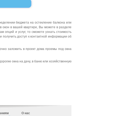
пределении бюджета на остекление балкона или
 окон в вашей квартире, Вы можете в разделе
м опций и услуг, то сможете узнать стоимость
и получить доступ к контактной информации об
точно заложить в проект дома проемы под окна
орогие окна на дачу, в баню или хозяйственную
аниям
О нас