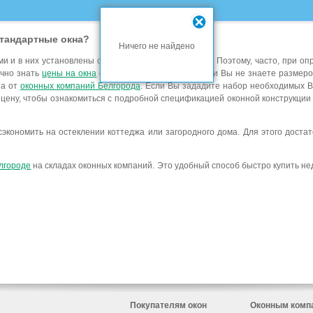
стандартные окна?
Ничего не найдено
и и в них установлены окна стандартных размеров. Поэтому, часто, при о
очно знать
цены на окна
стандартных размеров. Если Вы не знаете размеров
на от
оконных компаний Белгорода
. Если Вы зададите набор необходимых Ва
 цену, чтобы ознакомиться с подробной спецификацией оконной конструкции 
экономить на остеклении коттеджа или загородного дома. Для этого доста
елгороде
на складах оконных компаний. Это удобный способ быстро купить нед
Покупателям окон
Оконным комп